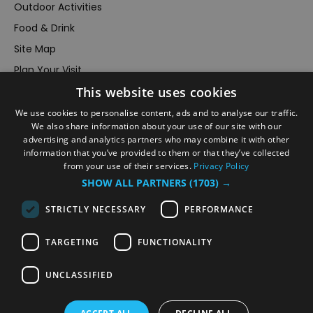
Outdoor Activities
Food & Drink
Site Map
Plan Your Visit
This website uses cookies
Stay
Inspire Me
We use cookies to personalise content, ads and to analyse our traffic.
We also share information about your use of our site with our
Submit Your Event
advertising and analytics partners who may combine it with other
information that you’ve provided to them or that they’ve collected
Terms and Conditions
from your use of their services.
Privacy Policy
Members Login
SHOW ALL PARTNERS
(1703) →
Powered by
Translate
STRICTLY NECESSARY
PERFORMANCE
TARGETING
FUNCTIONALITY
UNCLASSIFIED
© VisitRichmond 2026. All Rights Reserved