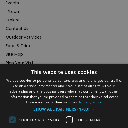
Events
#Local
Explore
Contact Us
Outdoor Activities
Food & Drink
Site Map
Plan Your Visit
This website uses cookies
Stay
Inspire Me
We use cookies to personalise content, ads and to analyse our traffic.
We also share information about your use of our site with our
Submit Your Event
advertising and analytics partners who may combine it with other
information that you’ve provided to them or that they’ve collected
Terms and Conditions
from your use of their services.
Privacy Policy
Members Login
SHOW ALL PARTNERS
(1703) →
Powered by
Translate
STRICTLY NECESSARY
PERFORMANCE